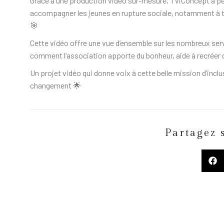
Grâce à une production vidéo sur-mesure, TViConcept a per
accompagner les jeunes en rupture sociale, notamment à tr
🎯
Cette vidéo offre une vue d’ensemble sur les nombreux serv
comment l’association apporte du bonheur, aide à recréer du
Un projet vidéo qui donne voix à cette belle mission d’inclu
changement 🌟
Partagez 