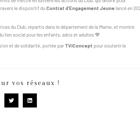
mis de mettre en lumière les actions du Club, qui œuvre pour
avers le dispositif du
Contrat d’Engagement Jeune
lancé en 20
ices du Club, répartis dans le département de la Marne, et montre
 lien social pour les enfants, ados et adultes 💙
sion et de solidarité, portée par
TViConcept
pour soutenir le
sur vos réseaux !