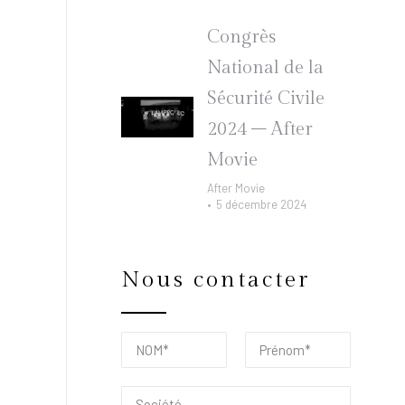
Congrès
National de la
Sécurité Civile
2024 – After
Movie
After Movie
5 décembre 2024
Nous contacter