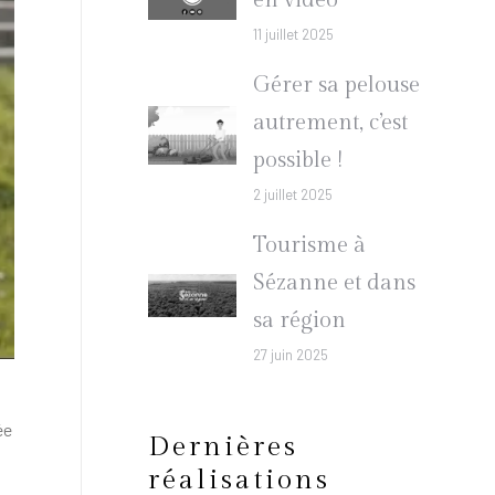
en vidéo
11 juillet 2025
Gérer sa pelouse
autrement, c’est
possible !
2 juillet 2025
Tourisme à
Sézanne et dans
sa région
27 juin 2025
ée
Dernières
réalisations