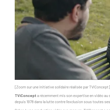
[Zoom sur une initiative solidaire réalisée par TViConcept
TViConcept
a récemment mis son expertise en vidéo au 
depuis 1978 dans la lutte contre l’exclusion sous toutes se