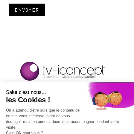
ENVOYER
TROYES
7 Rue Raymond Aron
10120 Saint-André-les-Vergers
07 63 64 38 67‬