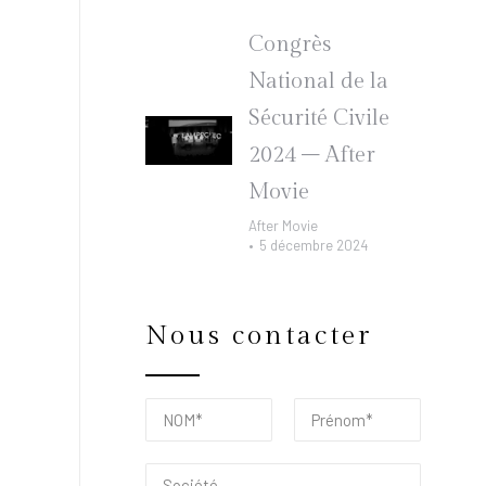
Congrès
National de la
Sécurité Civile
2024 – After
Movie
After Movie
5 décembre 2024
Nous contacter