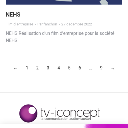
NEHS
Film d'entreprise
Par
fanchon
27 décembre 2022
NEHS Réalisation d’un film d’entreprise pour la société
NEHS.
←
1
2
3
4
5
6
…
9
→